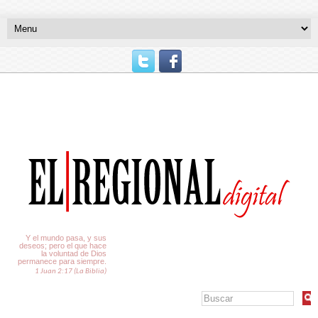
El Tiempo
Y el mundo pasa, y sus
deseos; pero el que hace
la voluntad de Dios
permanece para siempre.
1 Juan 2:17 (La Biblia)