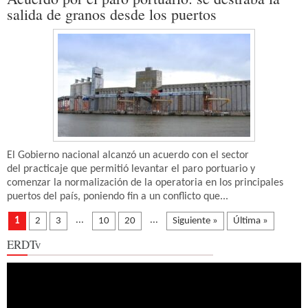
salida de granos desde los puertos
El Gobierno nacional alcanzó un acuerdo con el sector
del practicaje que permitió levantar el paro portuario y
comenzar la normalización de la operatoria en los principales
puertos del país, poniendo fin a un conflicto que...
...
...
1
2
3
10
20
Siguiente »
Última »
ERDTv
Reproductor
de
vídeo