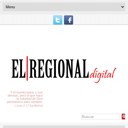
El Tiempo
Y el mundo pasa, y sus
deseos; pero el que hace
la voluntad de Dios
permanece para siempre.
1 Juan 2:17 (La Biblia)