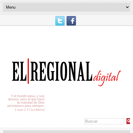
El Tiempo
Y el mundo pasa, y sus
deseos; pero el que hace
la voluntad de Dios
permanece para siempre.
1 Juan 2:17 (La Biblia)