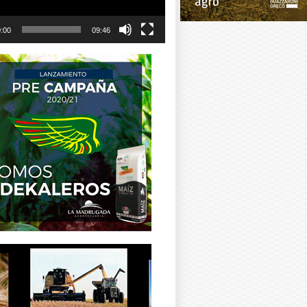
:00
09:46