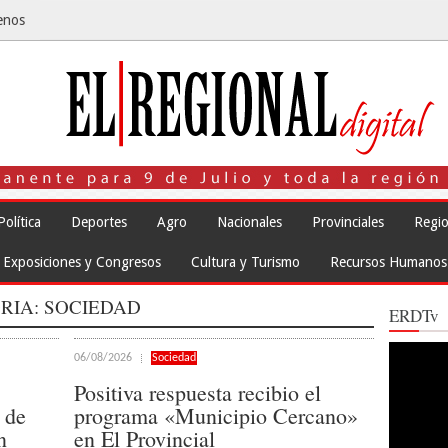
enos
Política
Deportes
Agro
Nacionales
Provinciales
Regio
Exposiciones y Congresos
Cultura y Turismo
Recursos Humanos
RIA:
SOCIEDAD
ERDTv
Reproduct
06/08/2026
Sociedad
de
vídeo
Positiva respuesta recibio el
 de
programa «Municipio Cercano»
n
en El Provincial