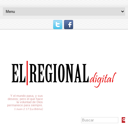
El Tiempo
Y el mundo pasa, y sus
deseos; pero el que hace
la voluntad de Dios
permanece para siempre.
1 Juan 2:17 (La Biblia)