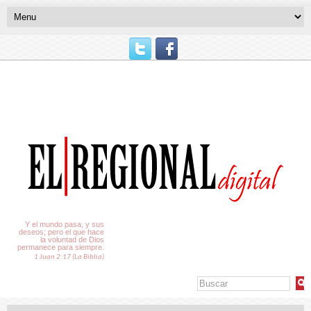
El Tiempo
Y el mundo pasa, y sus
deseos; pero el que hace
la voluntad de Dios
permanece para siempre.
1 Juan 2:17 (La Biblia)