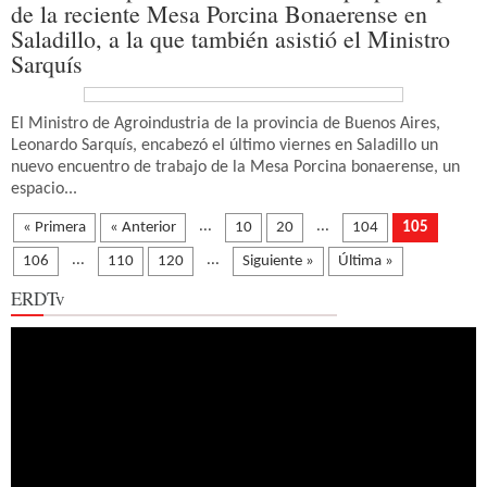
de la reciente Mesa Porcina Bonaerense en
Saladillo, a la que también asistió el Ministro
Sarquís
El Ministro de Agroindustria de la provincia de Buenos Aires,
Leonardo Sarquís, encabezó el último viernes en Saladillo un
nuevo encuentro de trabajo de la Mesa Porcina bonaerense, un
espacio...
...
...
« Primera
« Anterior
10
20
104
105
...
...
106
110
120
Siguiente »
Última »
ERDTv
Reproductor
de
vídeo