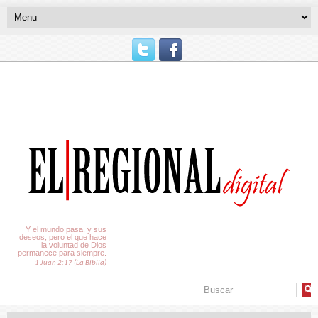
El Tiempo
Y el mundo pasa, y sus
deseos; pero el que hace
la voluntad de Dios
permanece para siempre.
1 Juan 2:17 (La Biblia)