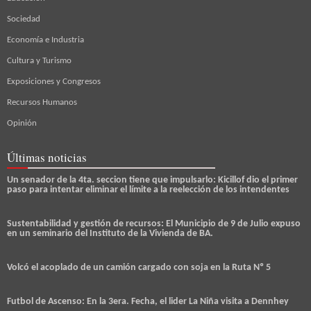
Sociedad
Economía e Industria
Cultura y Turismo
Exposiciones y Congresos
Recursos Humanos
Opinión
Últimas noticias
Un senador de la 4ta. seccion tiene que impulsarlo: Kicillof dio el primer
paso para intentar eliminar el límite a la reelección de los intendentes
Sustentabilidad y gestión de recursos: El Municipio de 9 de Julio expuso
en un seminario del Instituto de la Vivienda de BA.
Volcó el acoplado de un camión cargado con soja en la Ruta Nº 5
Futbol de Ascenso: En la 3era. Fecha, el lider La Niña visita a Dennhey