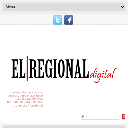
El Tiempo
Y el mundo pasa, y sus
deseos; pero el que hace
la voluntad de Dios
permanece para siempre.
1 Juan 2:17 (La Biblia)