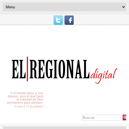
El Tiempo
Y el mundo pasa, y sus
deseos; pero el que hace
la voluntad de Dios
permanece para siempre.
1 Juan 2:17 (La Biblia)