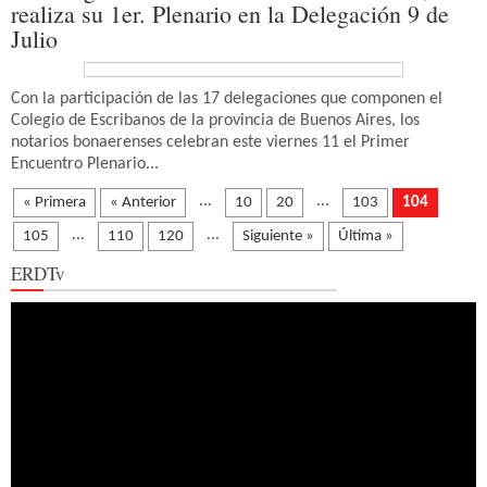
realiza su 1er. Plenario en la Delegación 9 de
Julio
Con la participación de las 17 delegaciones que componen el
Colegio de Escribanos de la provincia de Buenos Aires, los
notarios bonaerenses celebran este viernes 11 el Primer
Encuentro Plenario...
...
...
« Primera
« Anterior
10
20
103
104
...
...
105
110
120
Siguiente »
Última »
ERDTv
Reproductor
de
vídeo