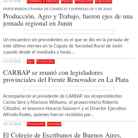
12/11/2016
Economía e Industria
,
Política
,
Provinciales
,
Regionales
PARTICIPARON CÁMARA DE COMERCIO Y EMPRESAS DE 9 DE JULIO
Producción, Agro y Trabajo, fueron ejes de una
jornada regional en Junin
Un encuentro sin precedentes es el que se dio en la jornada de
este último viernes en la Cúpula de Sociedad Rural de Junín
cuando desde el mediodía y hasta...
11/11/2016
Agro
,
Provinciales
CARBAP se reunió con legisladores
provinciales del Frente Renovador en La Plata
Acompañaron al presidente de CARBAP, los vicepresidentes
Carlos Sere y Mariano Williams, el prosecretario Roberto
Cittadini, el tesorero Horacio Salaverri y el Director Ejecutivo
Alfredo Rodes, quienes fueron recibidos por...
10/11/2016
Provinciales
,
Sociedad
El Colegio de Escribanos de Buenos Aires,