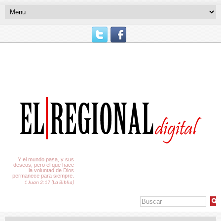
El Tiempo
Y el mundo pasa, y sus
deseos; pero el que hace
la voluntad de Dios
permanece para siempre.
1 Juan 2:17 (La Biblia)