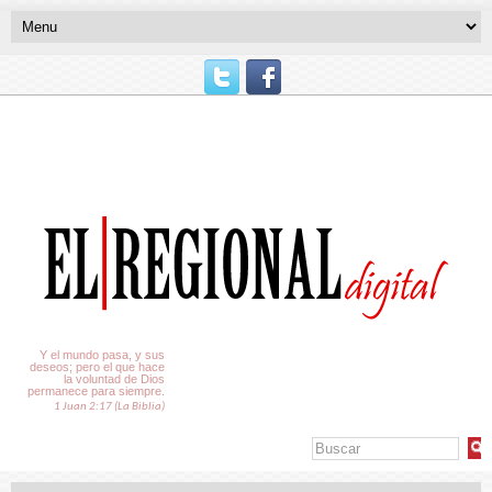
El Tiempo
Y el mundo pasa, y sus
deseos; pero el que hace
la voluntad de Dios
permanece para siempre.
1 Juan 2:17 (La Biblia)