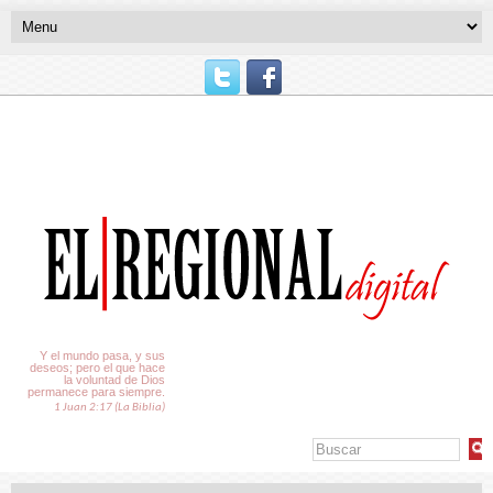
El Tiempo
Y el mundo pasa, y sus
deseos; pero el que hace
la voluntad de Dios
permanece para siempre.
1 Juan 2:17 (La Biblia)