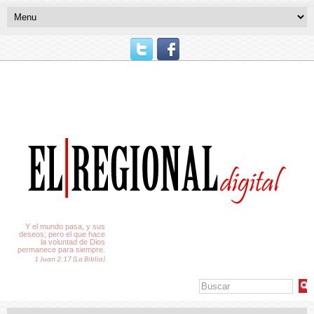
El Tiempo
Y el mundo pasa, y sus
deseos; pero el que hace
la voluntad de Dios
permanece para siempre.
1 Juan 2:17 (La Biblia)