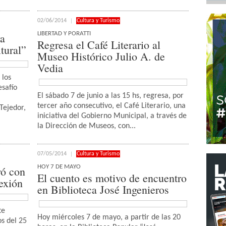
02/06/2014
Cultura y Turismo
LIBERTAD Y PORATTI
ra
Regresa el Café Literario al
tural”
Museo Histórico Julio A. de
Vedia
 los
safío
El sábado 7 de junio a las 15 hs, regresa, por
tercer año consecutivo, el Café Literario, una
 Tejedor,
iniciativa del Gobierno Municipal, a través de
la Dirección de Museos, con...
07/05/2014
Cultura y Turismo
HOY 7 DE MAYO
ró con
El cuento es motivo de encuentro
lexión
en Biblioteca José Ingenieros
te
Hoy miércoles 7 de mayo, a partir de las 20
s del 25