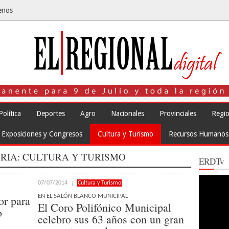
enos
Política
Deportes
Agro
Nacionales
Provinciales
Regio
Exposiciones y Congresos
Cultura y Turismo
Recursos Humanos
RIA:
CULTURA Y TURISMO
ERDTv
Reproduct
07/07/2014
Cultura y Turismo
de
vídeo
EN EL SALÓN BLANCO MUNICIPAL
or para
El Coro Polifónico Municipal
o
celebro sus 63 años con un gran