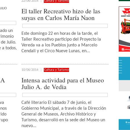
22/06/2014
Cultura y Turismo
ULIO
El taller Recreativo hizo de las
suyas en Carlos María Naon
tado un
Este domingo 22 en horas de la tarde, el
trimonio
Taller Recreativo participo del Proyecto la
 de Julio.
Vereda va a los Pueblos junto a Marcelo
 a todos,
Cendali y el Circo Nueve Lunas, en...
10/06/2014
Cultura y Turismo
BA
Intensa actividad para el Museo
Julio A. de Vedia
eva
Café literario El sábado 7 de junio, el
enos
Gobierno Municipal, a través de la Dirección
rido
General de Museos, Archivo Histórico y
Grupo
Turismo, desarrolló en la sede del Museo un
nuevo...