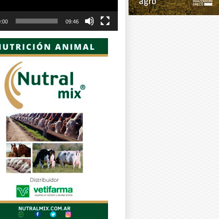
:00
09:46