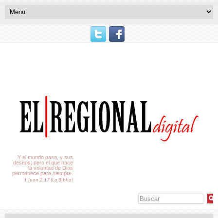
El Tiempo
Y el mundo pasa, y sus
deseos; pero el que hace
la voluntad de Dios
permanece para siempre.
1 Juan 2:17 (La Biblia)