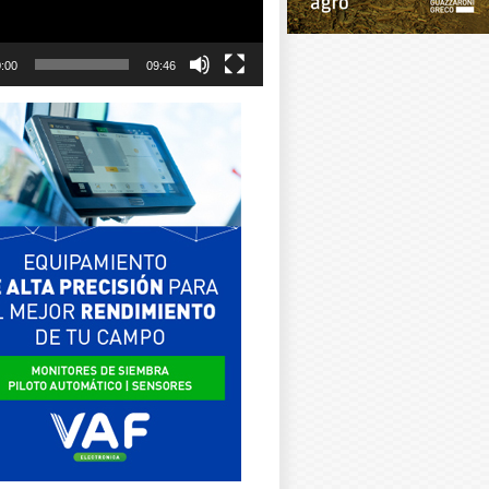
:00
09:46