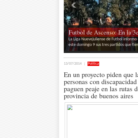
«Cualquiera puede ser un a
de las nueve funciones de 
Finalmente llego el día para que el telón
ciclo teatral que ya tiene mas de trein
2
3
13/07/2014
Política
En un proyecto piden que l
personas con discapacidad
paguen peaje en las rutas d
provincia de buenos aires