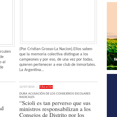
(Por Cristian Grosso-La Nacion).Ellos saben
irculen
que la memoria colectiva distingue a los
 de
campeones y por eso, de una vez por todas,
o al
quieren pertenecer a ese club de inmortales.
de
La Argentina...
12/07/2014
Educación
DURA ACUSACIÓN DE LOS CONSEJEROS ESCOLARES
RADICALES
“Scioli es tan perverso que sus
ad
ministros responsabilizan a los
Consejos de Distrito por los