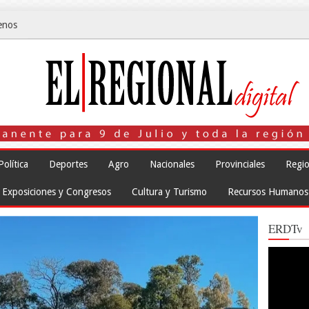
enos
Política
Deportes
Agro
Nacionales
Provinciales
Regio
Exposiciones y Congresos
Cultura y Turismo
Recursos Humanos
ERDTv
Reproduct
de
vídeo