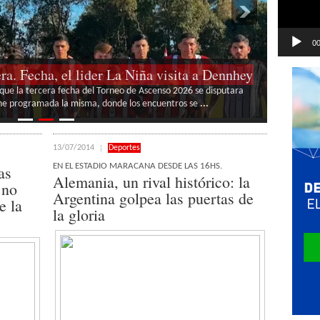
00
sesino»: Hoy sábado 8, comienza la primera
«Agosto A Todo Teatro» 2026
 del Teatro Rossini se corra para que el publico disfrute de un
ta año para cada mes
...
13/07/2014
Deportes
EN EL ESTADIO MARACANA DESDE LAS 16HS.
as
Alemania, un rival histórico: la
 no
Argentina golpea las puertas de
e la
la gloria