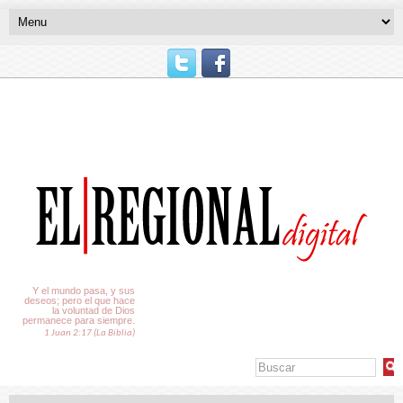
El Tiempo
Y el mundo pasa, y sus
deseos; pero el que hace
la voluntad de Dios
permanece para siempre.
1 Juan 2:17 (La Biblia)