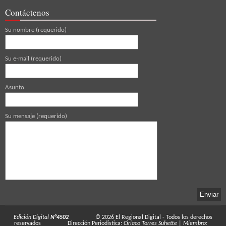
Contáctenos
Su nombre (requerido)
Su e-mail (requerido)
Asunto
Su mensaje (requerido)
Edición Digital
N°4502
© 2026
El Regional Digital
- Todos los derechos
reservados
Dirección Periodística:
Ciriaco Torres Suhette
|
Miembro: