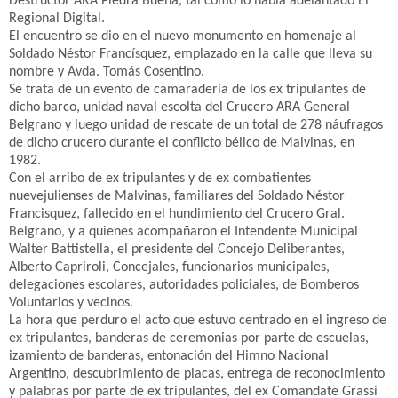
Destructor ARA Piedra Buena, tal como lo había adelantado El
Regional Digital.
El encuentro se dio en el nuevo monumento en homenaje al
Soldado Néstor Francísquez, emplazado en la calle que lleva su
nombre y Avda. Tomás Cosentino.
Se trata de un evento de camaradería de los ex tripulantes de
dicho barco, unidad naval escolta del Crucero ARA General
Belgrano y luego unidad de rescate de un total de 278 náufragos
de dicho crucero durante el conflicto bélico de Malvinas, en
1982.
Con el arribo de ex tripulantes y de ex combatientes
nuevejulienses de Malvinas, familiares del Soldado Néstor
Francisquez, fallecido en el hundimiento del Crucero Gral.
Belgrano, y a quienes acompañaron el Intendente Municipal
Walter Battistella, el presidente del Concejo Deliberantes,
Alberto Capriroli, Concejales, funcionarios municipales,
delegaciones escolares, autoridades policiales, de Bomberos
Voluntarios y vecinos.
La hora que perduro el acto que estuvo centrado en el ingreso de
ex tripulantes, banderas de ceremonias por parte de escuelas,
izamiento de banderas, entonación del Himno Nacional
Argentino, descubrimiento de placas, entrega de reconocimiento
y palabras por parte de ex tripulantes, del ex Comandate Grassi