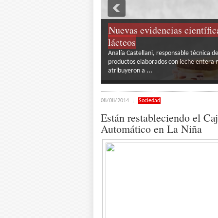
Nuevas tecnologías: “antes
un buen agrónomo»
El debate sobre las últimas Tendencias e
del Congreso Aapresid 2026 con la fuerz
primero en el
...
2
3
08/08/2014
Sociedad
Están restableciendo el Ca
Automático en La Niña