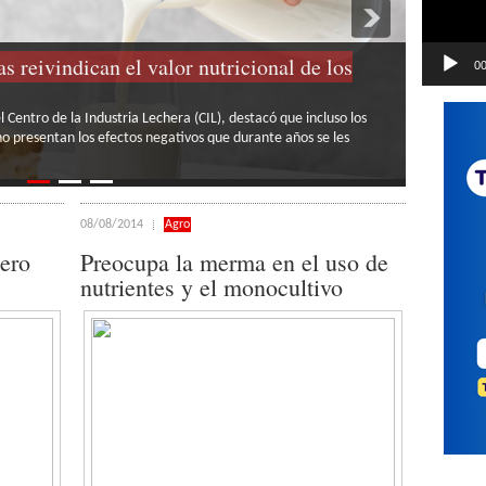
 de sumar herramientas, primero hay que ser
00
n innovación y tecnologías tuvo lugar durante la última jornada
a de Expoagro en el Salón Metropolitano de Rosario. La cita fue
08/08/2014
Agro
jero
Preocupa la merma en el uso de
nutrientes y el monocultivo