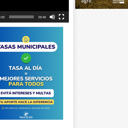
:00
09:46