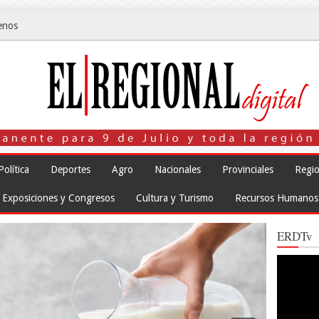
enos
Política
Deportes
Agro
Nacionales
Provinciales
Regio
Exposiciones y Congresos
Cultura y Turismo
Recursos Humanos
ERDTv
Reproduct
de
vídeo