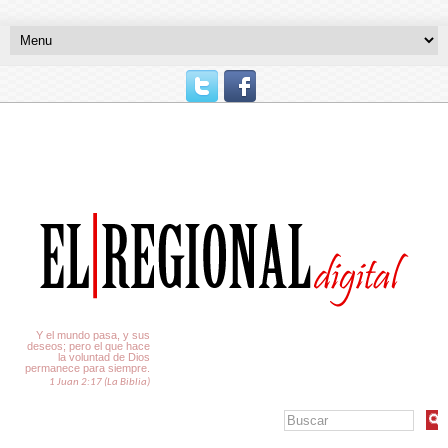
El Tiempo
Y el mundo pasa, y sus
deseos; pero el que hace
la voluntad de Dios
permanece para siempre.
1 Juan 2:17 (La Biblia)