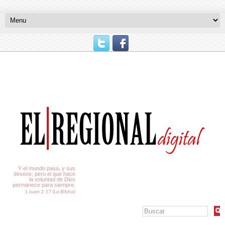
El Tiempo
Y el mundo pasa, y sus
deseos; pero el que hace
la voluntad de Dios
permanece para siempre.
1 Juan 2:17 (La Biblia)