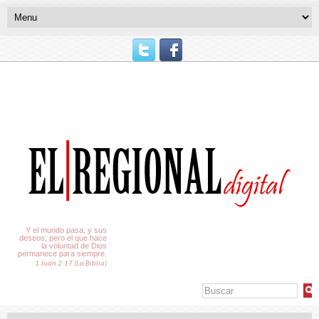
El Tiempo
Y el mundo pasa, y sus
deseos; pero el que hace
la voluntad de Dios
permanece para siempre.
1 Juan 2:17 (La Biblia)