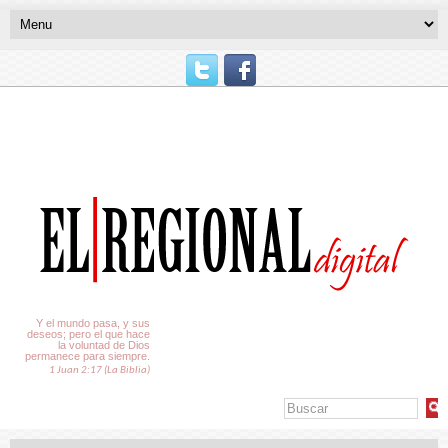
El Tiempo
Y el mundo pasa, y sus
deseos; pero el que hace
la voluntad de Dios
permanece para siempre.
1 Juan 2:17 (La Biblia)