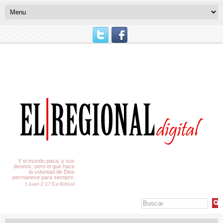
El Tiempo
Y el mundo pasa, y sus
deseos; pero el que hace
la voluntad de Dios
permanece para siempre.
1 Juan 2:17 (La Biblia)