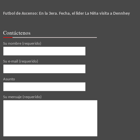
Futbol de Ascenso: En la 3era. Fecha, el lider La Niña visita a Dennhey
Contáctenos
Su nombre (requerido)
Su e-mail (requerido)
Asunto
Su mensaje (requerido)