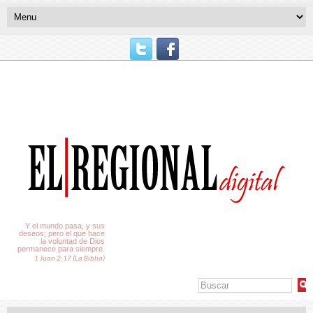
El Tiempo
Y el mundo pasa, y sus
deseos; pero el que hace
la voluntad de Dios
permanece para siempre.
1 Juan 2:17 (La Biblia)