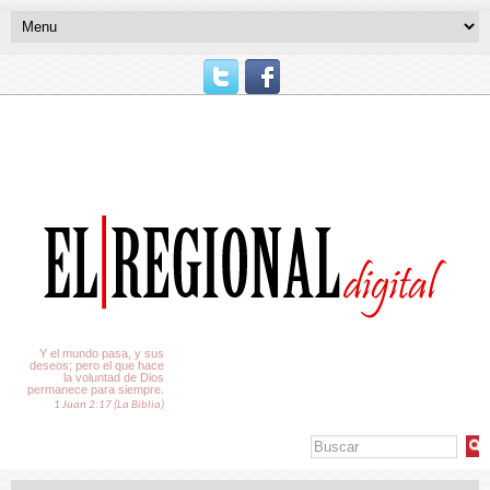
El Tiempo
Y el mundo pasa, y sus
deseos; pero el que hace
la voluntad de Dios
permanece para siempre.
1 Juan 2:17 (La Biblia)