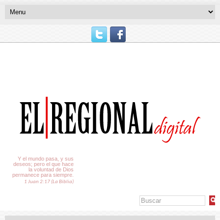
El Tiempo
Y el mundo pasa, y sus
deseos; pero el que hace
la voluntad de Dios
permanece para siempre.
1 Juan 2:17 (La Biblia)