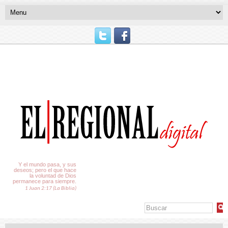
El Tiempo
Y el mundo pasa, y sus
deseos; pero el que hace
la voluntad de Dios
permanece para siempre.
1 Juan 2:17 (La Biblia)