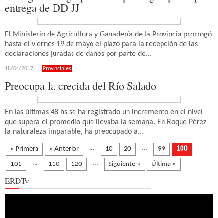
entrega de DD JJ
El Ministerio de Agricultura y Ganadería de la Provincia prorrogó
hasta el viernes 19 de mayo el plazo para la recepción de las
declaraciones juradas de daños por parte de...
18/04/2017
Provinciales
Preocupa la crecida del Río Salado
En las últimas 48 hs se ha registrado un incremento en el nivel
que supera el promedio que llevaba la semana. En Roque Pérez
la naturaleza imparable, ha preocupado a...
...
...
« Primera
« Anterior
10
20
99
100
...
...
101
110
120
Siguiente »
Última »
ERDTv
Reproductor
de
vídeo