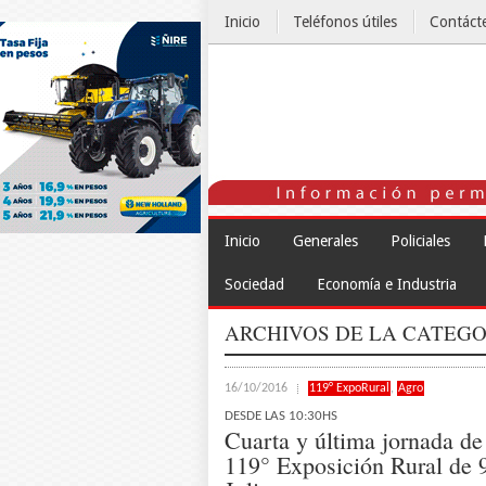
Inicio
Teléfonos útiles
Contáct
El Tiempo
Inicio
Generales
Policiales
Sociedad
Economía e Industria
ARCHIVOS DE LA CATEGO
16/10/2016
119° ExpoRural
,
Agro
DESDE LAS 10:30HS
Cuarta y última jornada de
119° Exposición Rural de 