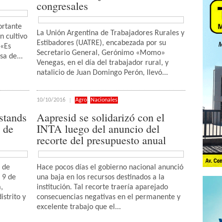
congresales
ortante
La Unión Argentina de Trabajadores Rurales y
n cultivo
Estibadores (UATRE), encabezada por su
 «Es
Secretario General, Gerónimo «Momo»
sa de...
Venegas, en el día del trabajador rural, y
natalicio de Juan Domingo Perón, llevó...
10/10/2016
Agro
,
Nacionales
 stands
Aapresid se solidarizó con el
 de
INTA luego del anuncio del
recorte del presupuesto anual
o de
Hace pocos días el gobierno nacional anunció
 9 de
una baja en los recursos destinados a la
,
institución. Tal recorte traería aparejado
istrito y
consecuencias negativas en el permanente y
excelente trabajo que el...