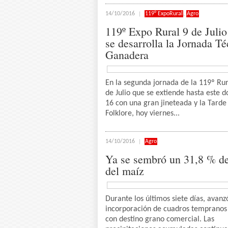
14/10/2016
119° ExpoRural
,
Agro
119º Expo Rural 9 de Juli
se desarrolla la Jornada Té
Ganadera
En la segunda jornada de la 119º Rur
de Julio que se extiende hasta este 
16 con una gran jineteada y la Tarde
Folklore, hoy viernes...
14/10/2016
Agro
Ya se sembró un 31,8 % del
del maíz
Durante los últimos siete días, avanz
incorporación de cuadros tempranos
con destino grano comercial. Las