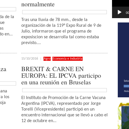
normalmente
00
da de la
Tras una lluvia de 78 mm., desde la
que
organización de la 119° Expo Rural de 9 de
as
Julio, informaron que el programa de
o en...
exposiscion se desarrolla tal como estaba
previsto....
15/10/2016
Agro
,
Economía e Industria
nza
BREXIT & CARNE EN
EUROPA: EL IPCVA participo
en una reunión en Bruselas
eana
a los
El Instituto de Promoción de la Carne Vacuna
oja
Argentina (IPCVA), representado por Jorge
Torelli (Vicepresidente) participó en un
encuentro internacional que se llevó a cabo el
12 de octubre en...