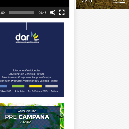
:00
09:46