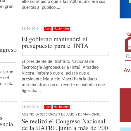
aron
ello no impidió que a las 9:30hs, abriera sus
en gran
puertas al público,...
12/10/2016
Agro
,
Nacionales
El gobierno mantendrá el
presupuesto para el INTA
ingreso
El presidente del Instituto Nacional de
Tecnología Agropecuaria (Inta), Amadeo
resaron
Nicora, informó que el aclaró que el
e del
presidente Mauricio Macri habría dado
e se da
marcha atrás con el recorte económico que
figuraba...
11/10/2016
Agro
,
Nacionales
ASISITIO LA SECCIONAL 9 DE JULIO Y DE VIAMONTE
s
Se realizó el Congreso Nacional
encia
de la UATRE junto a más de 700