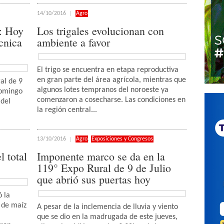
14/10/2016
Agro
o: Hoy
Los trigales evolucionan con
cnica
ambiente a favor
El trigo se encuentra en etapa reproductiva
en gran parte del área agrícola, mientras que
al de 9
algunos lotes tempranos del noroeste ya
domingo
comenzaron a cosecharse. Las condiciones en
 del
la región central...
13/10/2016
Agro
,
Exposiciones y Congresos
 total
Imponente marco se da en la
119° Expo Rural de 9 de Julio
que abrió sus puertas hoy
ó la
 de maíz
A pesar de la inclemencia de lluvia y viento
que se dio en la madrugada de este jueves,