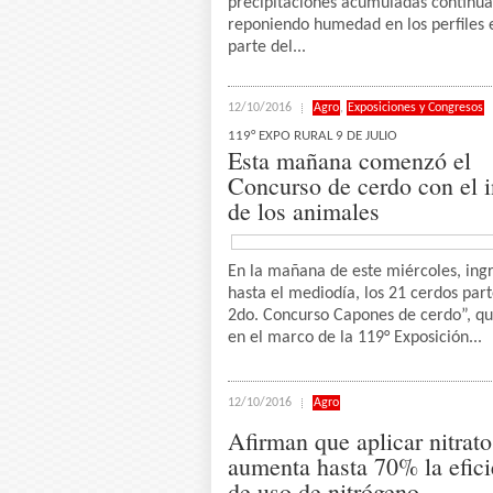
precipitaciones acumuladas continu
reponiendo humedad en los perfiles 
parte del...
12/10/2016
Agro
,
Exposiciones y Congresos
119° EXPO RURAL 9 DE JULIO
Esta mañana comenzó el
Concurso de cerdo con el 
de los animales
En la mañana de este miércoles, ing
hasta el mediodía, los 21 cerdos part
2do. Concurso Capones de cerdo”, qu
en el marco de la 119° Exposición...
12/10/2016
Agro
Afirman que aplicar nitrato
aumenta hasta 70% la efici
de uso de nitrógeno