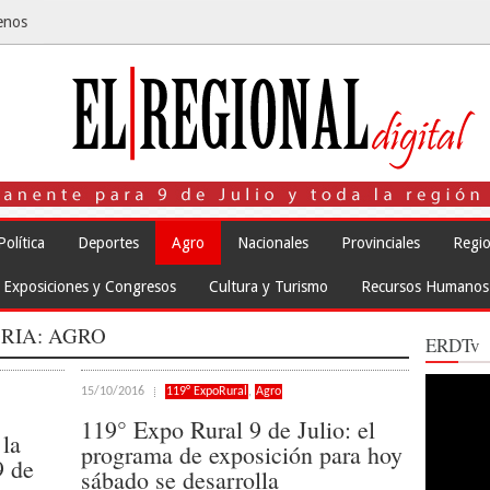
enos
Política
Deportes
Agro
Nacionales
Provinciales
Regio
Exposiciones y Congresos
Cultura y Turismo
Recursos Humanos
RIA:
AGRO
ERDTv
Reproduct
15/10/2016
119° ExpoRural
,
Agro
de
vídeo
119° Expo Rural 9 de Julio: el
 la
programa de exposición para hoy
9 de
sábado se desarrolla