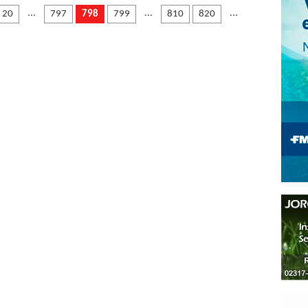
...
...
...
20
797
798
799
810
820