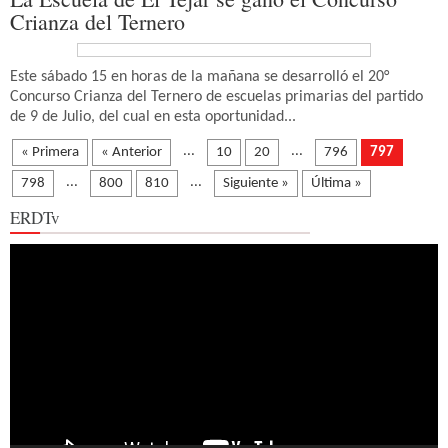
Crianza del Ternero
Este sábado 15 en horas de la mañana se desarrolló el 20°
Concurso Crianza del Ternero de escuelas primarias del partido
de 9 de Julio, del cual en esta oportunidad...
...
...
« Primera
« Anterior
10
20
796
797
...
...
798
800
810
Siguiente »
Última »
ERDTv
Reproductor
de
vídeo