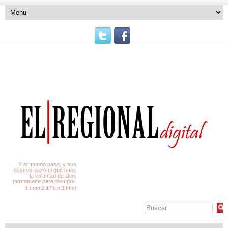
El Tiempo
Y el mundo pasa, y sus
deseos; pero el que hace
la voluntad de Dios
permanece para siempre.
1 Juan 2:17 (La Biblia)