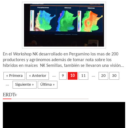
En el Workshop NK desarrollado en Pergamino los mas de 200
productores y agrónomos además de tomar nota sobre los
híbridos en maíces ‪ NK Semillas, también se llevaron una visión...
...
...
« Primera
« Anterior
9
10
11
20
30
...
Siguiente »
Última »
ERDTv
Reproductor
de
vídeo