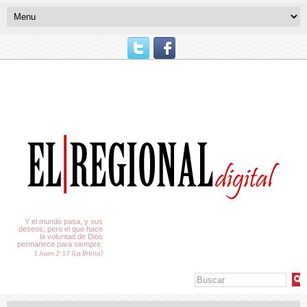
El Tiempo
Y el mundo pasa, y sus
deseos; pero el que hace
la voluntad de Dios
permanece para siempre.
1 Juan 2:17 (La Biblia)