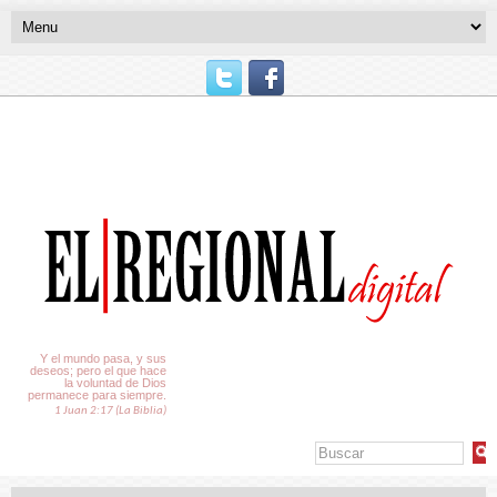
El Tiempo
Y el mundo pasa, y sus
deseos; pero el que hace
la voluntad de Dios
permanece para siempre.
1 Juan 2:17 (La Biblia)