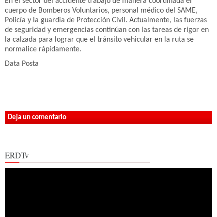
En el sector del accidente trabajó de manera coordinada el
cuerpo de Bomberos Voluntarios, personal médico del SAME,
Policía y la guardia de Protección Civil. Actualmente, las fuerzas
de seguridad y emergencias continúan con las tareas de rigor en
la calzada para lograr que el tránsito vehicular en la ruta se
normalice rápidamente.
Data Posta
Deja un comentario
ERDTv
Reproductor
de
vídeo