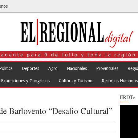
enos
Política
Deportes
Agro
Nacionales
Provinciales
Regio
Exposiciones y Congresos
Cultura y Turismo
Recursos Humanos
ERDTv
de Barlovento “Desafio Cultural”
Reproduct
de
vídeo