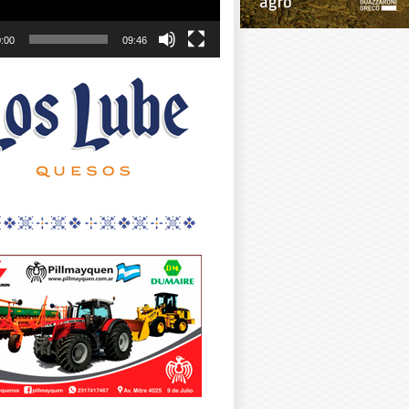
:00
09:46