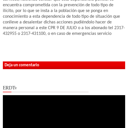
encuentra comprometida con la prevención de todo tipo de
ilícito, por lo que se insta a la población que se ponga en
conocimiento a esta dependencia de todo tipo de situación que
conlleve a desalentar dichas acciones pudiéndolo hacer de
manera personal a este CPR 9 DE JULIO o a los abonado tel 2317-
432955 o 2317-431100, o en caso de emergencias servicio
Deja un comentario
ERDTv
Reproductor
de
vídeo