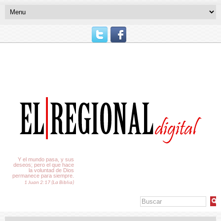
El Tiempo
Y el mundo pasa, y sus
deseos; pero el que hace
la voluntad de Dios
permanece para siempre.
1 Juan 2:17 (La Biblia)