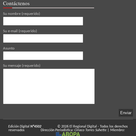
Contáctenos
Su nombre (requerido)
Su e-mail (requerido)
Asunto
Su mensaje (requerido)
Edición Digital
N°4502
© 2026
El Regional Digital
- Todos los derechos
reservados
Dirección Periodística:
Ciriaco Torres Suhette
|
Miembro: