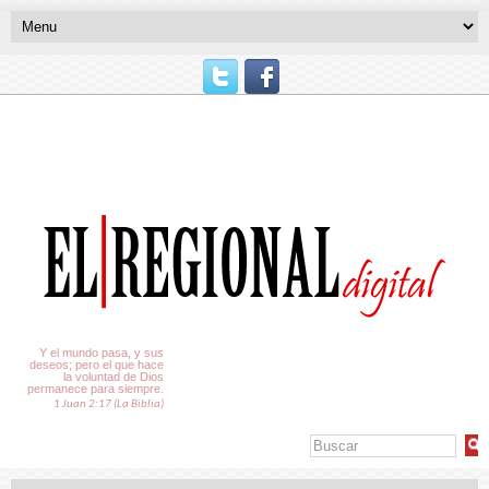
El Tiempo
Y el mundo pasa, y sus
deseos; pero el que hace
la voluntad de Dios
permanece para siempre.
1 Juan 2:17 (La Biblia)