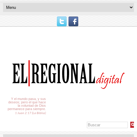
El Tiempo
Y el mundo pasa, y sus
deseos; pero el que hace
la voluntad de Dios
permanece para siempre.
1 Juan 2:17 (La Biblia)