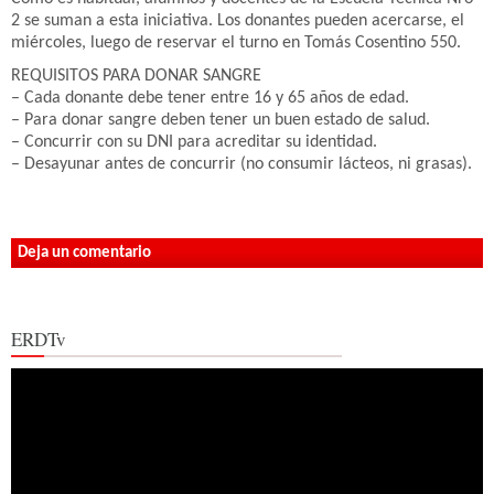
2 se suman a esta iniciativa. Los donantes pueden acercarse, el
miércoles, luego de reservar el turno en Tomás Cosentino 550.
REQUISITOS PARA DONAR SANGRE
– Cada donante debe tener entre 16 y 65 años de edad.
– Para donar sangre deben tener un buen estado de salud.
– Concurrir con su DNI para acreditar su identidad.
– Desayunar antes de concurrir (no consumir lácteos, ni grasas).
Deja un comentario
ERDTv
Reproductor
de
vídeo