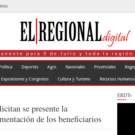
enos
Política
Deportes
Agro
Nacionales
Provinciales
Regio
Exposiciones y Congresos
Cultura y Turismo
Recursos Humanos
ERDTv
icitan se presente la
Reproduct
de
vídeo
mentación de los beneficiarios