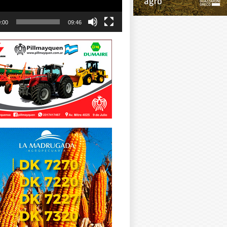
:00
09:46