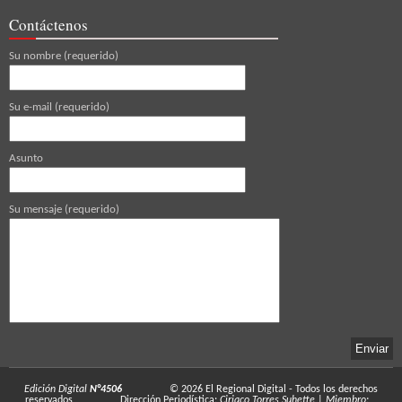
Contáctenos
Su nombre (requerido)
Su e-mail (requerido)
Asunto
Su mensaje (requerido)
Edición Digital
N°4506
© 2026
El Regional Digital
- Todos los derechos
reservados
Dirección Periodística:
Ciriaco Torres Suhette
|
Miembro: