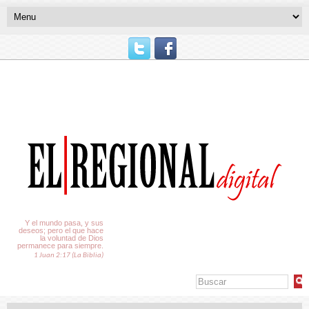
El Tiempo
Y el mundo pasa, y sus
deseos; pero el que hace
la voluntad de Dios
permanece para siempre.
1 Juan 2:17 (La Biblia)