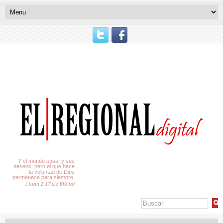
El Tiempo
Y el mundo pasa, y sus
deseos; pero el que hace
la voluntad de Dios
permanece para siempre.
1 Juan 2:17 (La Biblia)