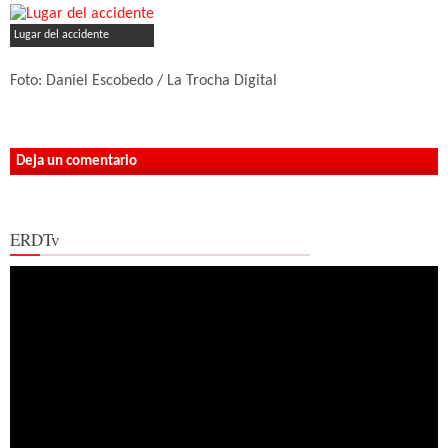
Lugar del accidente
Foto: Daniel Escobedo / La Trocha Digital
Deja un comentario
ERDTv
Reproductor
de
vídeo