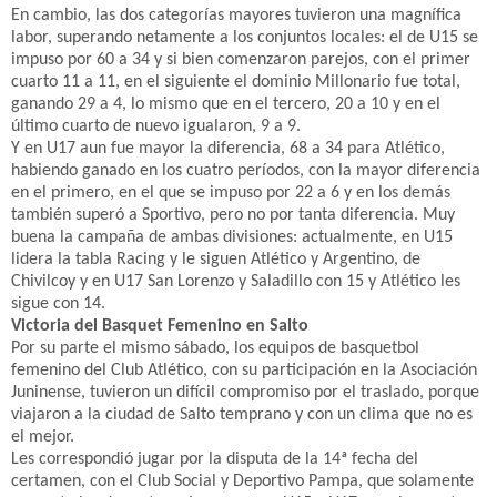
En cambio, las dos categorías mayores tuvieron una magnífica
labor, superando netamente a los conjuntos locales: el de U15 se
impuso por 60 a 34 y si bien comenzaron parejos, con el primer
cuarto 11 a 11, en el siguiente el dominio Millonario fue total,
ganando 29 a 4, lo mismo que en el tercero, 20 a 10 y en el
último cuarto de nuevo igualaron, 9 a 9.
Y en U17 aun fue mayor la diferencia, 68 a 34 para Atlético,
habiendo ganado en los cuatro períodos, con la mayor diferencia
en el primero, en el que se impuso por 22 a 6 y en los demás
también superó a Sportivo, pero no por tanta diferencia. Muy
buena la campaña de ambas divisiones: actualmente, en U15
lidera la tabla Racing y le siguen Atlético y Argentino, de
Chivilcoy y en U17 San Lorenzo y Saladillo con 15 y Atlético les
sigue con 14.
Victoria del Basquet Femenino en Salto
Por su parte el mismo sábado, los equipos de basquetbol
femenino del Club Atlético, con su participación en la Asociación
Juninense, tuvieron un difícil compromiso por el traslado, porque
viajaron a la ciudad de Salto temprano y con un clima que no es
el mejor.
Les correspondió jugar por la disputa de la 14ª fecha del
certamen, con el Club Social y Deportivo Pampa, que solamente