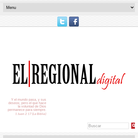
El Tiempo
Y el mundo pasa, y sus
deseos; pero el que hace
la voluntad de Dios
permanece para siempre.
1 Juan 2:17 (La Biblia)