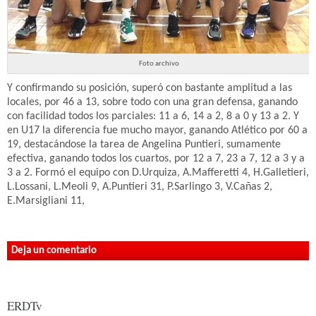
Foto archivo
Y confirmando su posición, superó con bastante amplitud a las
locales, por 46 a 13, sobre todo con una gran defensa, ganando
con facilidad todos los parciales: 11 a 6, 14 a 2, 8 a 0 y 13 a 2. Y
en U17 la diferencia fue mucho mayor, ganando Atlético por 60 a
19, destacándose la tarea de Angelina Puntieri, sumamente
efectiva, ganando todos los cuartos, por 12 a 7, 23 a 7, 12 a 3 y a
3 a 2. Formó el equipo con D.Urquiza, A.Mafferetti 4, H.Galletieri,
L.Lossani, L.Meoli 9, A.Puntieri 31, P.Sarlingo 3, V.Cañas 2,
E.Marsigliani 11,
Deja un comentario
ERDTv