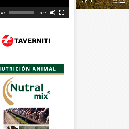
:00
09:46