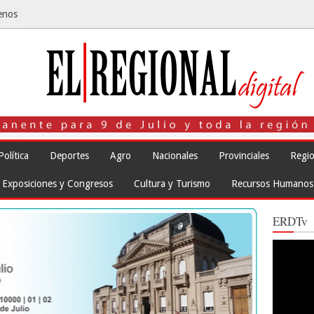
enos
Política
Deportes
Agro
Nacionales
Provinciales
Regio
Exposiciones y Congresos
Cultura y Turismo
Recursos Humanos
ERDTv
Reproduct
de
vídeo