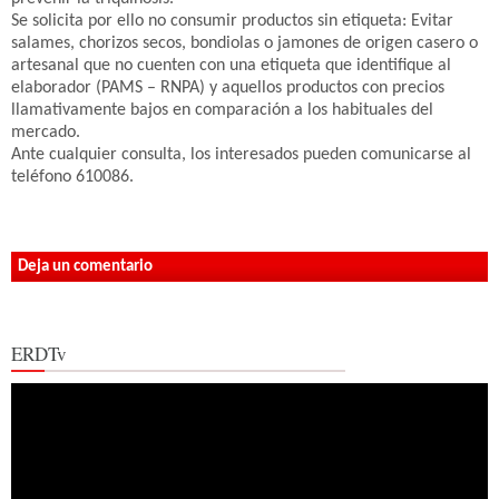
Se solicita por ello no consumir productos sin etiqueta: Evitar
salames, chorizos secos, bondiolas o jamones de origen casero o
artesanal que no cuenten con una etiqueta que identifique al
elaborador (PAMS – RNPA) y aquellos productos con precios
llamativamente bajos en comparación a los habituales del
mercado.
Ante cualquier consulta, los interesados pueden comunicarse al
teléfono 610086.
Deja un comentario
ERDTv
Reproductor
de
vídeo