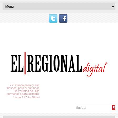
El Tiempo
Y el mundo pasa, y sus
deseos; pero el que hace
la voluntad de Dios
permanece para siempre.
1 Juan 2:17 (La Biblia)