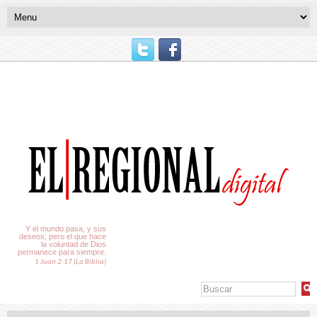
El Tiempo
Y el mundo pasa, y sus
deseos; pero el que hace
la voluntad de Dios
permanece para siempre.
1 Juan 2:17 (La Biblia)