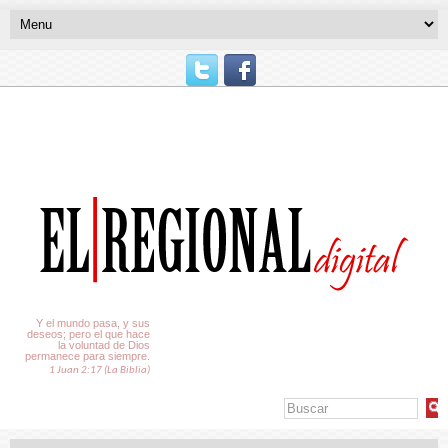
El Tiempo
Y el mundo pasa, y sus
deseos; pero el que hace
la voluntad de Dios
permanece para siempre.
1 Juan 2:17 (La Biblia)