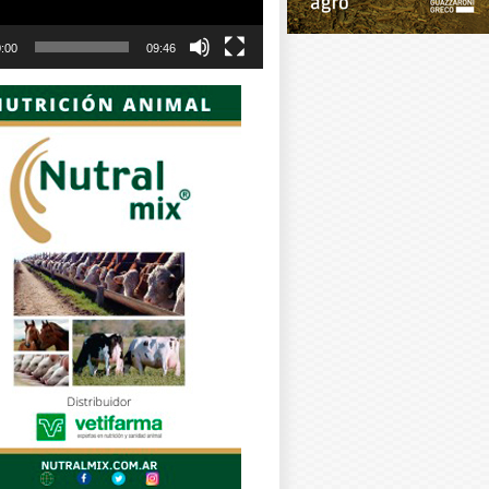
:00
09:46