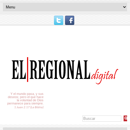
El Tiempo
Y el mundo pasa, y sus
deseos; pero el que hace
la voluntad de Dios
permanece para siempre.
1 Juan 2:17 (La Biblia)