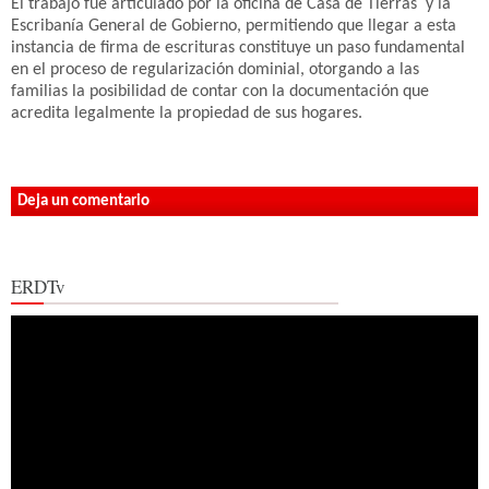
El trabajo fue articulado por la oficina de Casa de Tierras y la
Escribanía General de Gobierno, permitiendo que llegar a esta
instancia de firma de escrituras constituye un paso fundamental
en el proceso de regularización dominial, otorgando a las
familias la posibilidad de contar con la documentación que
acredita legalmente la propiedad de sus hogares.
Deja un comentario
ERDTv
Reproductor
de
vídeo