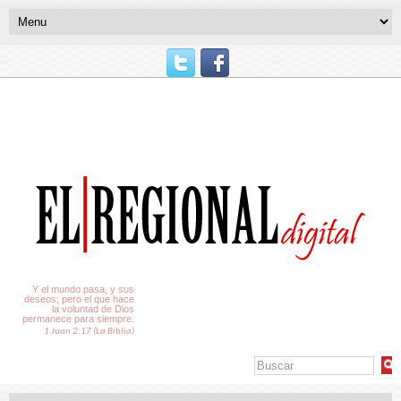
El Tiempo
Y el mundo pasa, y sus
deseos; pero el que hace
la voluntad de Dios
permanece para siempre.
1 Juan 2:17 (La Biblia)