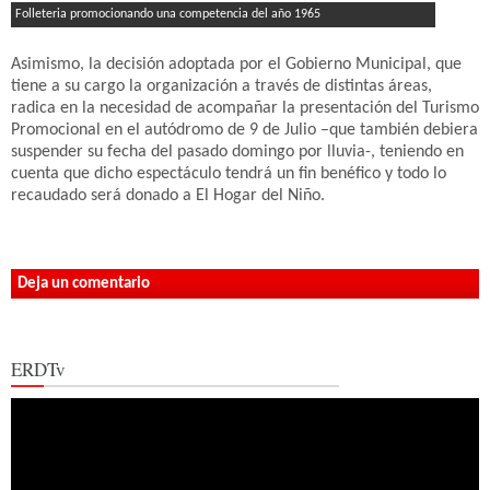
Folleteria promocionando una competencia del año 1965
Asimismo, la decisión adoptada por el Gobierno Municipal, que
tiene a su cargo la organización a través de distintas áreas,
radica en la necesidad de acompañar la presentación del Turismo
Promocional en el autódromo de 9 de Julio –que también debiera
suspender su fecha del pasado domingo por lluvia-, teniendo en
cuenta que dicho espectáculo tendrá un fin benéfico y todo lo
recaudado será donado a El Hogar del Niño.
Deja un comentario
ERDTv
Reproductor
de
vídeo