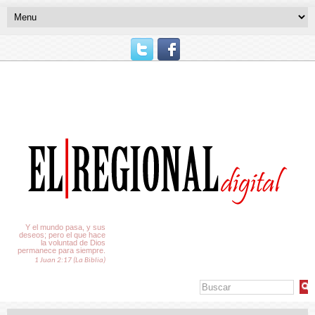
El Tiempo
Y el mundo pasa, y sus
deseos; pero el que hace
la voluntad de Dios
permanece para siempre.
1 Juan 2:17 (La Biblia)