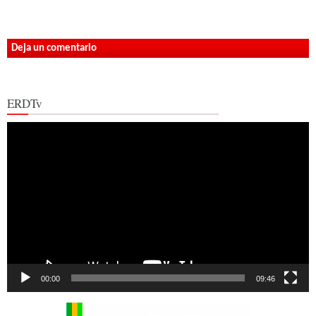
Deja un comentario
ERDTv
Reproductor
de
vídeo
00:00
09:46