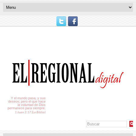
El Tiempo
Y el mundo pasa, y sus
deseos; pero el que hace
la voluntad de Dios
permanece para siempre.
1 Juan 2:17 (La Biblia)