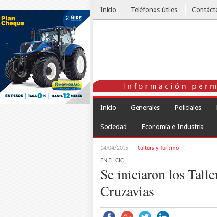
Inicio
Teléfonos útiles
Contáct
El Tiempo
Inicio
Generales
Policiales
Sociedad
Economía e Industria
14/04/2015
Cultura y Turismo
EN EL CIC
Se iniciaron los Tall
Cruzavias