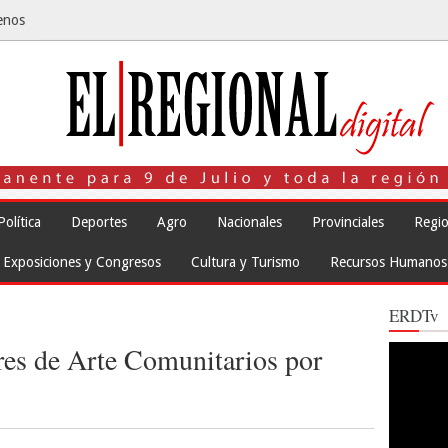
enos
Política
Deportes
Agro
Nacionales
Provinciales
Regio
Exposiciones y Congresos
Cultura y Turismo
Recursos Humanos
ERDTv
eres de Arte Comunitarios por
Reproduct
de
vídeo