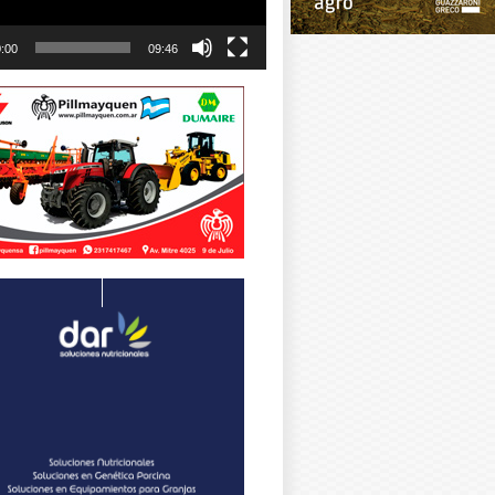
:00
09:46