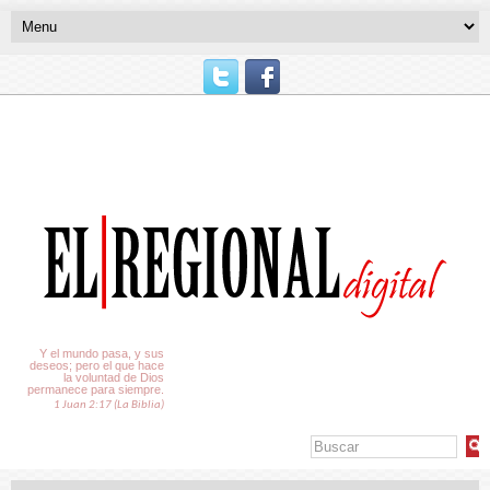
El Tiempo
Y el mundo pasa, y sus
deseos; pero el que hace
la voluntad de Dios
permanece para siempre.
1 Juan 2:17 (La Biblia)